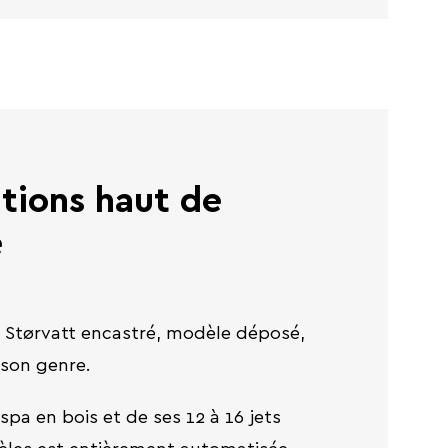
itions haut de
e
s Størvatt encastré, modèle déposé,
 son genre.
spa en bois et de ses 12 à 16 jets
èles est entièrement automatisée.