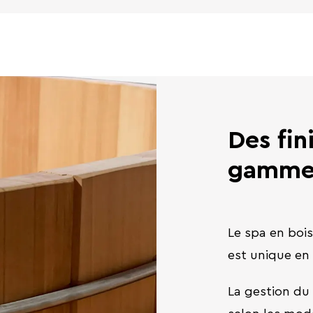
Des fin
gamm
Le spa en boi
est unique en
La gestion du 
selon les mod