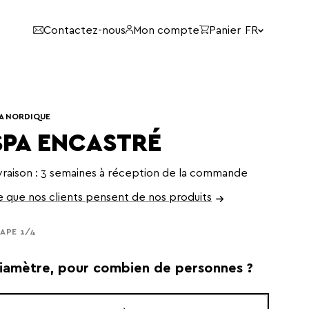
langue:
Contactez-nous
Mon compte
Panier
FR
A NORDIQUE
SPA ENCASTRÉ
vraison : 3 semaines à réception de la commande
 que nos clients pensent de nos produits
APE 1/4
iamètre, pour combien de personnes ?