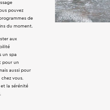
assage
Vous pouvez
s programmes de
oins du moment.
ster aux
ilité
s un spa
t pour un
ais aussi pour
e chez vous.
et la sérénité
.