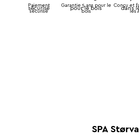
Paiement
Garantie 5 ans pour le
Conçu et f
sécurisé
bois
les 
SPA Størva