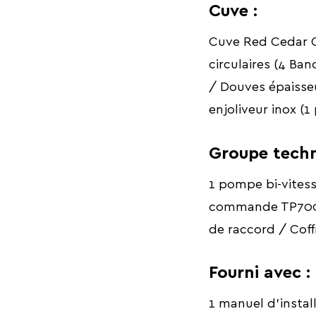
Cuve :
Cuve Red Cedar Cl
circulaires (4 Ba
/ Douves épaisseu
enjoliveur inox (
Groupe techn
1 pompe bi-vites
commande TP700 /
de raccord / Cof
Fourni avec :
1 manuel d'install