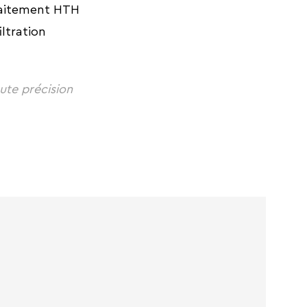
raitement HTH
ltration
oute précision