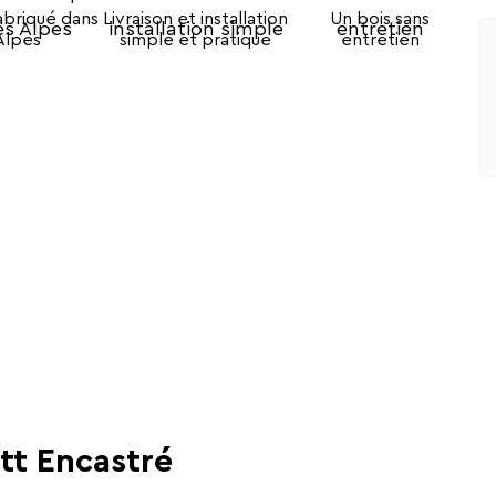
abriqué dans
Livraison et installation
Un bois sans
Alpes
simple et pratique
entretien
tt Encastré