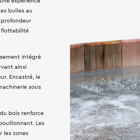
 une expérience
des bulles au
 profondeur
lottabilité
usement intégré
rvant ainsi
ur. Encastré, le
machinerie sous
du bois renforce
 bouillonnant. Les
r les zones