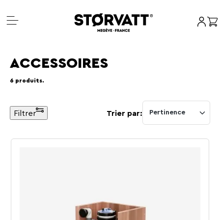
Mon c
Pan
Aller
au
ACCESSOIRES
contenu
6 produits.
Filtrer
Pertinence
Trier par: