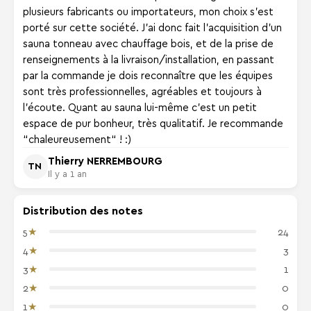
plusieurs fabricants ou importateurs, mon choix s'est
porté sur cette société. J'ai donc fait l'acquisition d'un
sauna tonneau avec chauffage bois, et de la prise de
renseignements à la livraison/installation, en passant
par la commande je dois reconnaître que les équipes
sont très professionnelles, agréables et toujours à
l'écoute. Quant au sauna lui-même c'est un petit
espace de pur bonheur, très qualitatif. Je recommande
“chaleureusement“ ! :)
Thierry NERREMBOURG
TN
Il y a 1 an
Distribution des notes
★
5
24
★
4
3
★
3
1
★
2
0
★
1
0