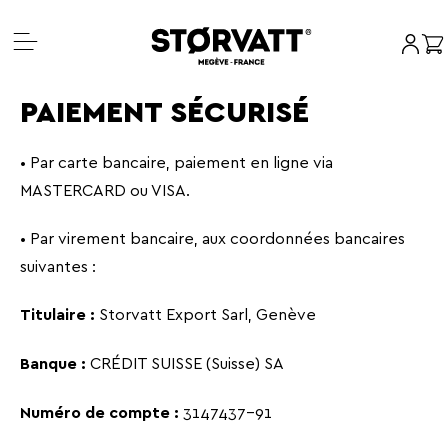
Mon c
Pan
Aller
PAIEMENT SÉCURISÉ
au
contenu
•
Par carte bancaire, paiement en ligne via
MASTERCARD ou VISA.
•
Par virement bancaire, aux coordonnées bancaires
suivantes :
Storvatt Export Sarl, Genève
Titulaire :
CRÉDIT SUISSE (Suisse) SA
Banque :
3147437-91
Numéro de compte :