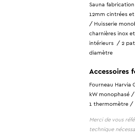
Sauna fabrication
12mm cintrées et f
/ Huisserie monob
charnières inox e
intérieurs / 2 pa
diamètre
Accessoires f
Fourneau Harvia 
kW monophasé / 50
1 thermomètre /
Merci de vous réfé
technique nécessa