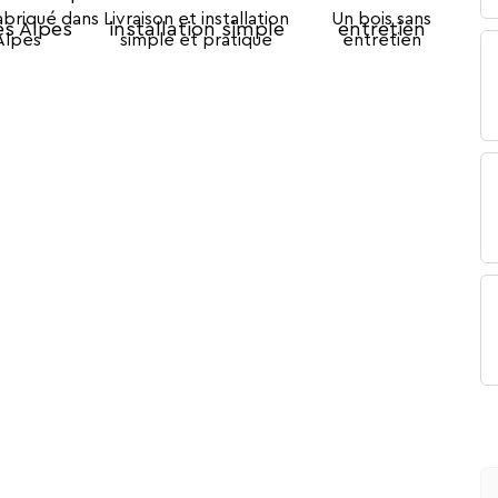
abriqué dans
Livraison et installation
Un bois sans
Alpes
simple et pratique
entretien