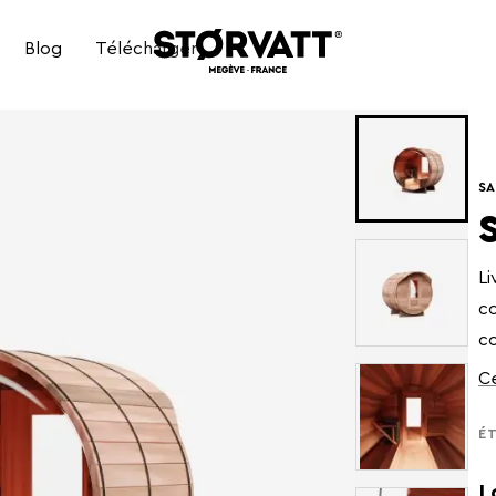
Blog
Télécharger
BAIN NORDIQUE ÉLECTRIQUE
SA
BAIN NORDIQUE HYBRIDE
Li
co
c
Ce
ÉT
L