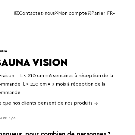
langue:
Contactez-nous
Mon compte
Panier
FR
UNA
SAUNA VISION
vraison : L < 210 cm = 6 semaines à réception de la
mmande L > 210 cm = 3 mois à réception de la
ommande
 que nos clients pensent de nos produits
APE 1/6
ongueur, pour combien de personnes ?