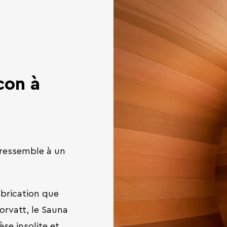
con à
a ressemble à un
brication que
orvatt, le Sauna
se insolite et