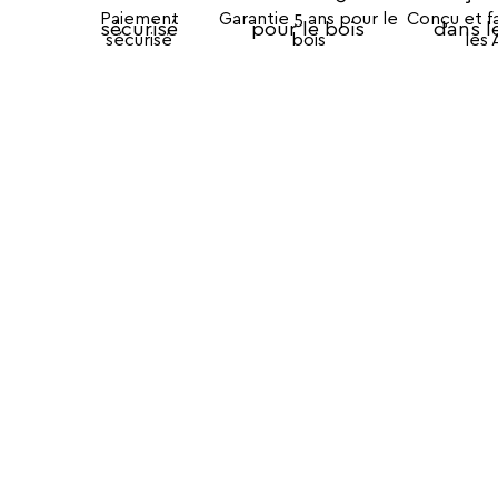
Paiement
Garantie 5 ans pour le
Conçu et f
sécurisé
bois
les 