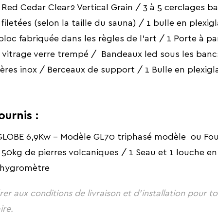
 Red Cedar Clear2 Vertical Grain / 3 à 5 cerclages b
iletées (selon la taille du sauna) / 1 bulle en plexi
loc fabriquée dans les règles de l'art / 1 Porte à 
t vitrage verre trempé / Bandeaux led sous les banc
tères inox / Berceaux de support / 1 Bulle en plexig
ournis :
GLOBE 6,9Kw - Modèle GL70 triphasé modèle ou Fou
kg de pierres volcaniques / 1 Seau et 1 louche en b
 hygromètre
rer aux conditions de livraison et d'installation pour t
ire.