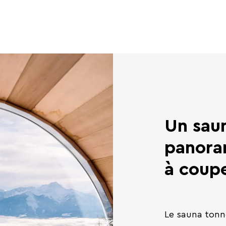
Un saun
panoram
à coupe
Le sauna tonn