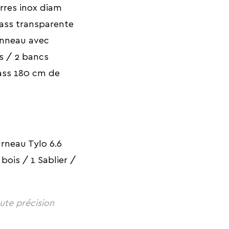
arres inox diam
glass transparente
panneau avec
s / 2 bancs
lass 180 cm de
rneau Tylo 6.6
ois / 1 Sablier /
oute précision