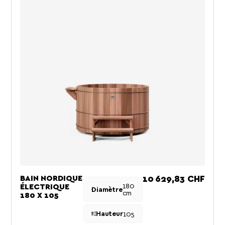
BAIN NORDIQUE
Prix
10 629,83 CHF
180
ÉLECTRIQUE
Diamètre
cm
180 X 105
105
Hauteur