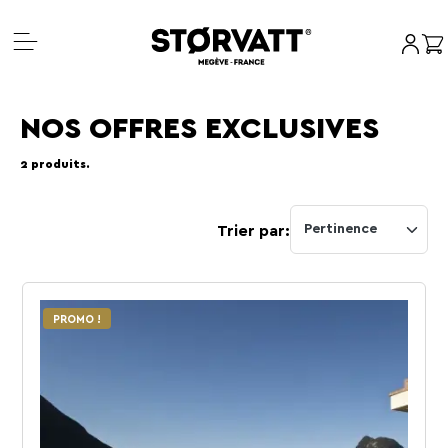
Mon c
Pan
Aller
au
NOS OFFRES EXCLUSIVES
contenu
2 produits.
Pertinence
Trier par:
PROMO !