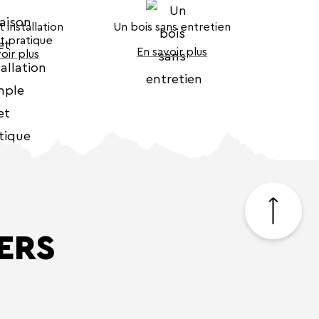
t installation
Un bois sans entretien
t pratique
En savoir plus
oir plus
Retour
en
haut
ERS