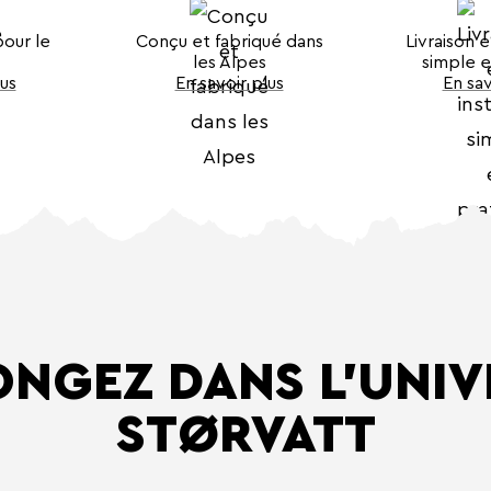
pour le
Conçu et fabriqué dans
Livraison e
les Alpes
simple e
lus
En savoir plus
En sav
ONGEZ DANS L’UNIV
STØRVATT