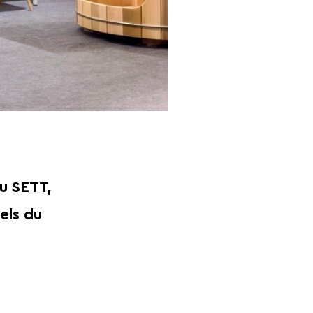
u SETT,
els du