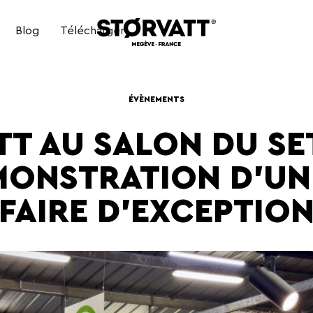
Blog
Télécharger
BAIN NORDIQUE ÉLECTRIQUE
ÉVÈNEMENTS
T AU SALON DU SE
BAIN NORDIQUE HYBRIDE
MONSTRATION D’UN 
FAIRE D’EXCEPTIO