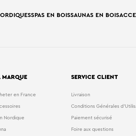
NORDIQUES
SPAS EN BOIS
SAUNAS EN BOIS
ACCE
A MARQUE
SERVICE CLIENT
heter en France
Livraison
cessoires
Conditions Générales d'Utilis
in Nordique
Paiement sécurisé
una
Foire aux questions