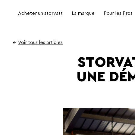
Acheter un storvatt
La marque
Pour les Pros
Aller
au
Voir tous les articles
contenu
STORVAT
UNE DÉ