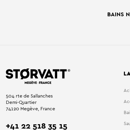
BAINS 
L
Ac
504 rte de Sallanches
Ac
Demi-Quartier
74120 Megève, France
Ba
Sa
+41 22 518 35 15