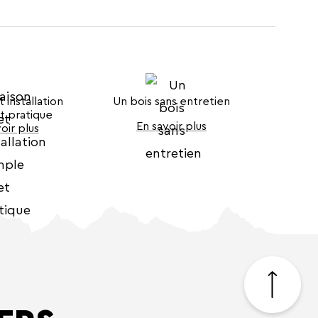
t installation
Un bois sans entretien
t pratique
En savoir plus
oir plus
Retour
en
haut