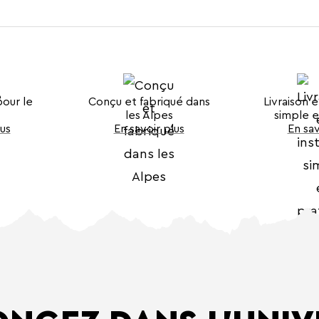
pour le
Conçu et fabriqué dans
Livraison e
les Alpes
simple e
lus
En savoir plus
En sav