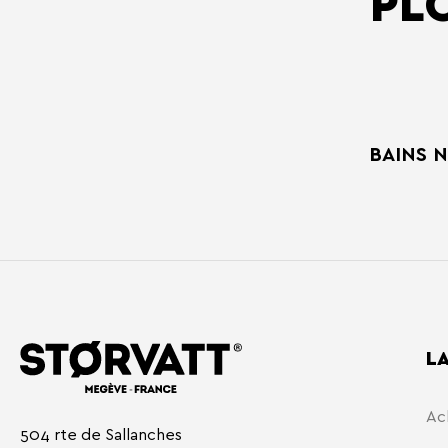
PL
BAINS 
L
Ac
504 rte de Sallanches