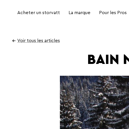
Acheter un storvatt
La marque
Pour les Pros
Aller
au
Voir tous les articles
contenu
BAIN 